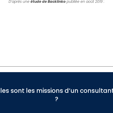
D’après une
étude de Backlinko
publiée en août 2019 :
%
les sont les missions d’un consultan
?